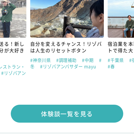
送る！新し
自分を変えるチャンス！リゾバ
宿泊業を本
分が大好き
は人生のリセットボタン
トで得た大
#神奈川県
#調理補助
#中期
#
#千葉県
#
冬
#リゾバアンバサダー mayu
#春
レストラン・
#リゾバアン
体験談一覧を見る