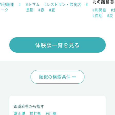
北の離島暮
の他職種
#
#トマム
#レストラン・飲食店
#
ィーク
長期
#春
#夏
#利尻島
#
#長期
#夏
体験談一覧を見る
類似の検索条件
都道府県から探す
富山県
福井県
石川県