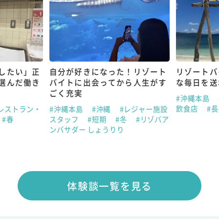
したい」正
自分が好きになった！リゾート
リゾートバ
選んだ働き
バイトに出会ってから人生がす
な毎日を送
ごく充実
#沖縄本島
飲食店
#
レストラン・
#沖縄本島
#沖縄
#レジャー施設
#春
スタッフ
#短期
#冬
#リゾバア
ンバサダー しょうりり
体験談一覧を見る