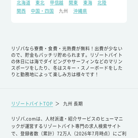
北海道
東北
甲信越
関東
東海
北陸
関西
中国・四国
九州
沖縄県
リゾバなら寮費・食費・光熱費が無料！出費が少ない
ので、貯金もバッチリ貯められます。リゾートバイト
の休日には海でダイビングやサーフィンなどのマリン
スポーツをしたり、冬はスキー・スノーボードをした
りと勤務地によって楽しみ方は様々です！
リゾートバイトTOP
＞
九州 長期
リゾバ.comは、人材派遣・紹介サービスのヒューマニ
ックが運営するリゾートバイト専門の求人検索サイト
で、登録者数（累計）72万人（2026年7月時点）にご利