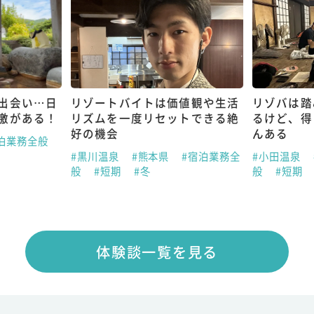
出会い…日
リゾートバイトは価値観や生活
リゾバは踏
激がある！
リズムを一度リセットできる絶
るけど、得
好の機会
んある
泊業務全般
#黒川温泉
#熊本県
#宿泊業務全
#小田温泉
般
#短期
#冬
般
#短期
体験談一覧を見る