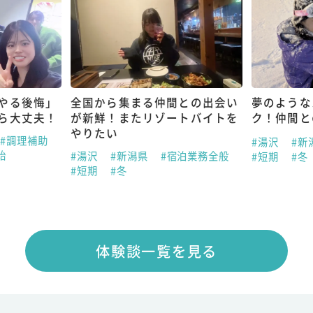
やる後悔」
全国から集まる仲間との出会い
夢のような
ら大丈夫！
が新鮮！またリゾートバイトを
ク！仲間と
やりたい
#調理補助
#湯沢
#新
始
#湯沢
#新潟県
#宿泊業務全般
#短期
#冬
#短期
#冬
体験談一覧を見る