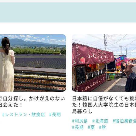
で自分探し。かけがえのない
日本語に自信がなくても挑
出会えた！
た！韓国人大学院生の日本
島暮らし
#レストラン・飲食店
#長期
夏
#利尻島
#北海道
#宿泊業務
#長期
#夏
#秋