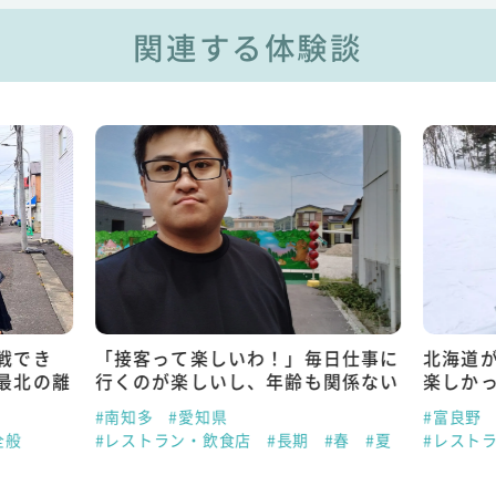
関連する体験談
戦でき
「接客って楽しいわ！」毎日仕事に
北海道が
最北の離
行くのが楽しいし、年齢も関係ない
楽しか
#南知多
#愛知県
#富良野
全般
#レストラン・飲食店
#長期
#春
#夏
#レスト