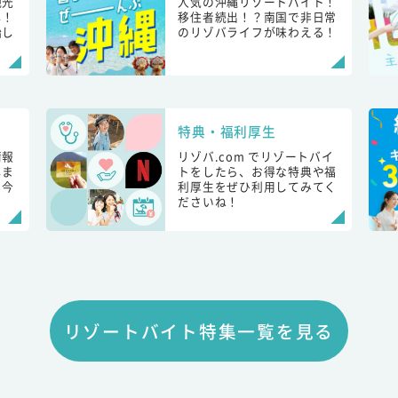
観光
人気の沖縄リゾートバイト！
し！
移住者続出！？南国で非日常
始し
のリゾバライフが味わえる！
特典・福利厚生
情報
リゾバ.com でリゾートバイ
しま
トをしたら、お得な特典や福
も今
利厚生をぜひ利用してみてく
ださいね！
リゾートバイト特集一覧を見る