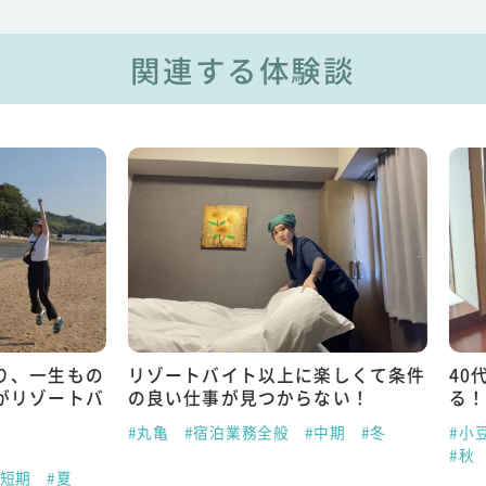
関連する体験談
一生もの
リゾートバイト以上に楽しくて条件
40代に
ゾートバ
の良い仕事が見つからない！
る！
#丸亀
#宿泊業務全般
#中期
#冬
#小豆島
#秋
#夏