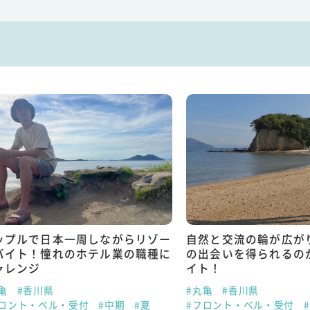
ルで日本一周しながらリゾー
自然と交流の輪が広がり、
ト！憧れのホテル業の職種に
の出会いを得られるのがリ
ンジ
イト！
#香川県
#丸亀
#香川県
ト・ベル・受付
#中期
#夏
#フロント・ベル・受付
#短期