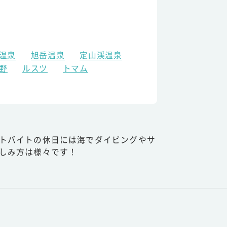
温泉
旭岳温泉
定山渓温泉
野
ルスツ
トマム
トバイトの休日には海でダイビングやサ
しみ方は様々です！