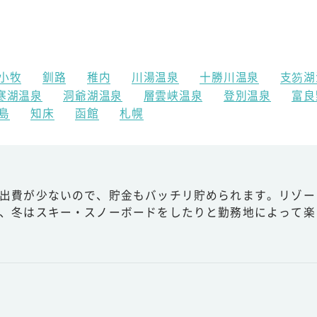
小牧
釧路
稚内
川湯温泉
十勝川温泉
支笏湖
寒湖温泉
洞爺湖温泉
層雲峡温泉
登別温泉
富良
島
知床
函館
札幌
出費が少ないので、貯金もバッチリ貯められます。リゾー
、冬はスキー・スノーボードをしたりと勤務地によって楽