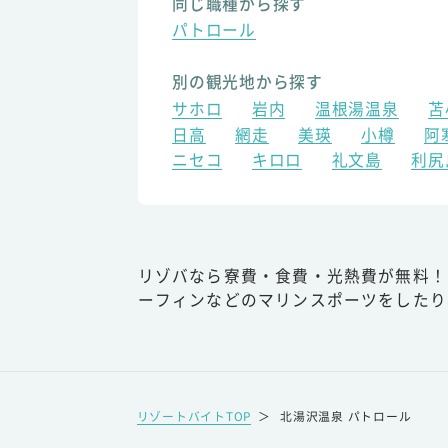
同じ職種から探す
パトロール
別の観光地から探す
サホロ
岩内
温根湯温泉
苫
日高
網走
美瑛
小樽
阿
ニセコ
キロロ
礼文島
利尻
リゾバなら寮費・食費・光熱費が無料！
ーフィンなどのマリンスポーツをしたり
リゾートバイトTOP
＞
北湯沢温泉 パトロール