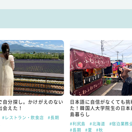
で自分探し。かけがえのない
日本語に自信がなくても挑
出会えた！
た！韓国人大学院生の日本
島暮らし
#レストラン・飲食店
#長期
夏
#利尻島
#北海道
#宿泊業務
#長期
#夏
#秋