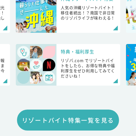
観光
人気の沖縄リゾートバイト！
し！
移住者続出！？南国で非日常
始し
のリゾバライフが味わえる！
特典・福利厚生
情報
リゾバ.com でリゾートバイ
しま
トをしたら、お得な特典や福
も今
利厚生をぜひ利用してみてく
ださいね！
リゾートバイト特集一覧を見る