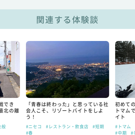
関連する体験談
戦でき
「青春は終わった」と思っている社
初めて
最北の離
会人こそ、リゾートバイトをしよ
トマム
う！
イト
全般
#ニセコ
#レストラン・飲食店
#短期
#トマム
#春
#中期
#