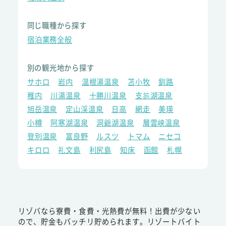
同じ職種から探す
宿泊業務全般
別の観光地から探す
サホロ
岩内
温根湯温泉
苫小牧
釧路
稚内
川湯温泉
十勝川温泉
支笏湖温泉
旭岳温泉
定山渓温泉
日高
網走
美瑛
小樽
阿寒湖温泉
洞爺湖温泉
層雲峡温泉
登別温泉
富良野
ルスツ
トマム
ニセコ
キロロ
礼文島
利尻島
知床
函館
札幌
リゾバなら寮費・食費・光熱費が無料！出費が少ない
ので、貯金もバッチリ貯められます。リゾートバイト