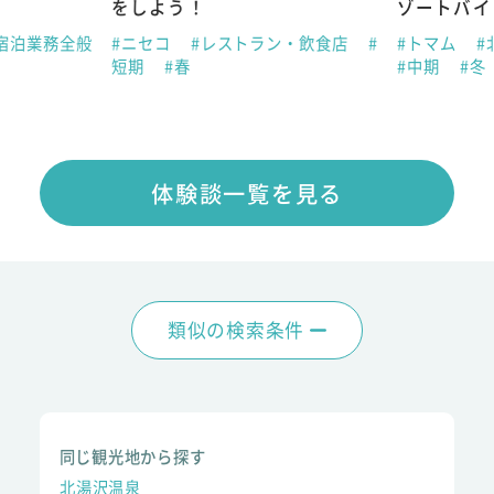
をしよう！
ゾートバイ
宿泊業務全般
#ニセコ
#レストラン・飲食店
#
#トマム
#
短期
#春
#中期
#冬
体験談一覧を見る
類似の検索条件
同じ観光地から探す
北湯沢温泉