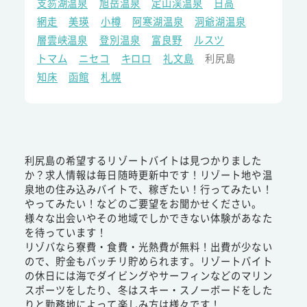
支笏湖温泉
旭岳温泉
定山渓温泉
日高
網走
美瑛
小樽
阿寒湖温泉
洞爺湖温泉
層雲峡温泉
登別温泉
富良野
ルスツ
トマム
ニセコ
キロロ
礼文島
利尻島
知床
函館
札幌
利尻島の希望するリゾートバイトは見つかりました
か？求人情報は毎日随時更新中です！リゾート地や温
泉地の住み込みバイトで、稼ぎたい！行ってみたい！
やってみたい！などのご要望をお聞かせください。
様々な出会いやその地域でしかできない体験があなた
を待っています！
リゾバなら寮費・食費・光熱費が無料！出費が少ない
ので、貯金もバッチリ貯められます。リゾートバイト
の休日には海でダイビングやサーフィンなどのマリン
スポーツをしたり、冬はスキー・スノーボードをした
りと勤務地によって楽しみ方は様々です！