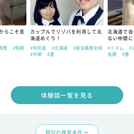
からこそ見
カップルでリゾバを利用して北
北海道で自
海道めぐり！
ない仲間に
調理
#短期
#利尻島
#北海道
#宿泊業務全般
#トマム
#
#中期
#夏
長期
#春
体験談一覧を見る
類似の検索条件