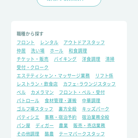
職種から探す
フロント
レンタル
アウトドアスタッフ
仲居
洗い場
ホール
和食調理
チケット・販売
バイキング
洋食調理
清掃
受付・クローク
エステティシャン・マッサージ業務
リフト係
レストラン・飲食店
カフェ･ラウンジスタッフ
ベル
カメラマン
フロント・ベル・受付
パトロール
食材管理・運搬
中華調理
ゴルフ場スタッフ
裏方全般
キッズパーク
パティシエ
事務・宿泊予約
宿泊業務全般
パン屋
ディガー
農業
販売・売店業務
その他調理
酪農
テーマパークスタッフ