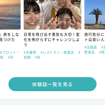
」旅をしな
日常を飛び出す勇気も大切！変
旅行気分に
見つけた
化を怖がらずにチャレンジしよ
トは良い人
う
#淡路島
#
飲食店
#
#フロント・
#兵庫県
#レストラン・飲食店
#
#秋
#冬
短期
#秋
体験談一覧を見る