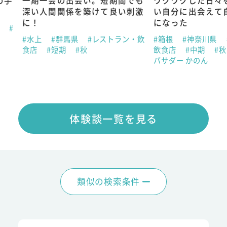
短期間でも
ワクワクした日々を送る！新し
自分を変え
て良い刺激
い自分に出会えて自分が大好き
は人生のリ
になった
#神奈川県
冬
#リゾバ
ストラン・飲
#箱根
#神奈川県
#レストラン・
飲食店
#中期
#秋
#リゾバアン
バサダー かのん
体験談一覧を見る
類似の検索条件