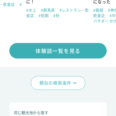
に！
になった
ン・飲食店
#
#水上
#群馬県
#レストラン・飲
#箱根
#神
食店
#短期
#秋
飲食店
#
バサダー か
体験談一覧を見る
類似の検索条件
同じ観光地から探す