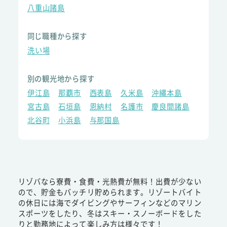
八重山諸島
同じ職種から探す
洗い場
別の観光地から探す
伊江島
那覇市
西表島
久米島
沖縄本島
宮古島
石垣島
恩納村
名護市
慶良間諸島
北谷町
小浜島
与那国島
リゾバなら寮費・食費・光熱費が無料！出費が少ない
ので、貯金もバッチリ貯められます。リゾートバイト
の休日には海でダイビングやサーフィンなどのマリン
スポーツをしたり、冬はスキー・スノーボードをした
りと勤務地によって楽しみ方は様々です！