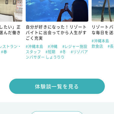
したい」正
自分が好きになった！リゾート
リゾートバ
選んだ働き
バイトに出会ってから人生がす
な毎日を送
ごく充実
#沖縄本島
飲食店
#
レストラン・
#沖縄本島
#沖縄
#レジャー施設
#春
スタッフ
#短期
#冬
#リゾバア
ンバサダー しょうりり
体験談一覧を見る