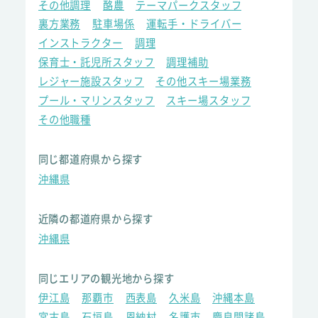
その他調理
酪農
テーマパークスタッフ
裏方業務
駐車場係
運転手・ドライバー
インストラクター
調理
保育士・託児所スタッフ
調理補助
レジャー施設スタッフ
その他スキー場業務
プール・マリンスタッフ
スキー場スタッフ
その他職種
同じ都道府県から探す
沖縄県
近隣の都道府県から探す
沖縄県
同じエリアの観光地から探す
伊江島
那覇市
西表島
久米島
沖縄本島
宮古島
石垣島
恩納村
名護市
慶良間諸島