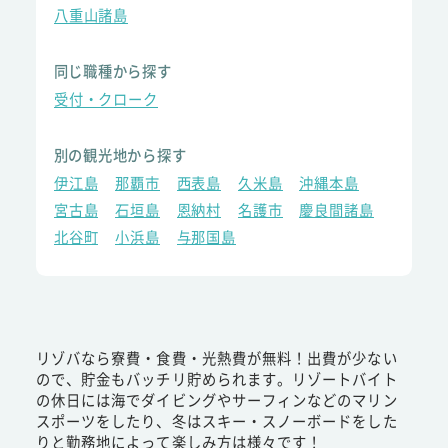
八重山諸島
同じ職種から探す
受付・クローク
別の観光地から探す
伊江島
那覇市
西表島
久米島
沖縄本島
宮古島
石垣島
恩納村
名護市
慶良間諸島
北谷町
小浜島
与那国島
リゾバなら寮費・食費・光熱費が無料！出費が少ない
ので、貯金もバッチリ貯められます。リゾートバイト
の休日には海でダイビングやサーフィンなどのマリン
スポーツをしたり、冬はスキー・スノーボードをした
りと勤務地によって楽しみ方は様々です！