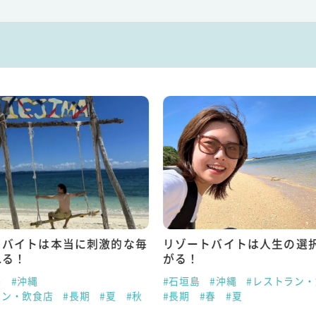
トバイトは本当に刺激的な毎
リゾートバイトは人生の選
れる！
がる！
島
#沖縄
#石垣島
#沖縄
#レストラン
ラン・飲食店
#長期
#夏
#秋
#長期
#春
#夏