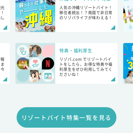
観光
人気の沖縄リゾートバイト！
し！
移住者続出！？南国で非日常
始し
のリゾバライフが味わえる！
特典・福利厚生
情報
リゾバ.com でリゾートバイ
しま
トをしたら、お得な特典や福
も今
利厚生をぜひ利用してみてく
ださいね！
リゾートバイト特集一覧を見る