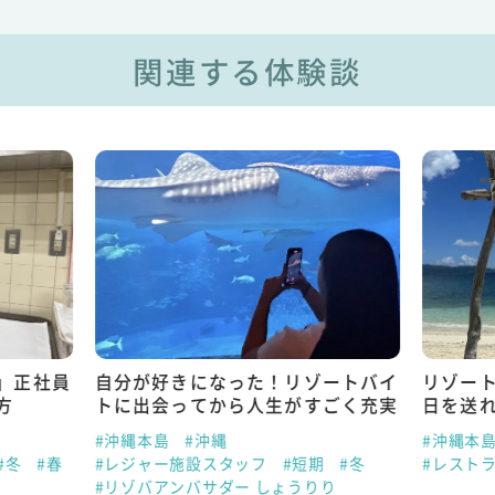
関連する体験談
」正社員
自分が好きになった！リゾートバイ
リゾー
方
トに出会ってから人生がすごく充実
日を送
#沖縄本島
#沖縄
#沖縄本
#冬
#春
#レジャー施設スタッフ
#短期
#冬
#レスト
#リゾバアンバサダー しょうりり