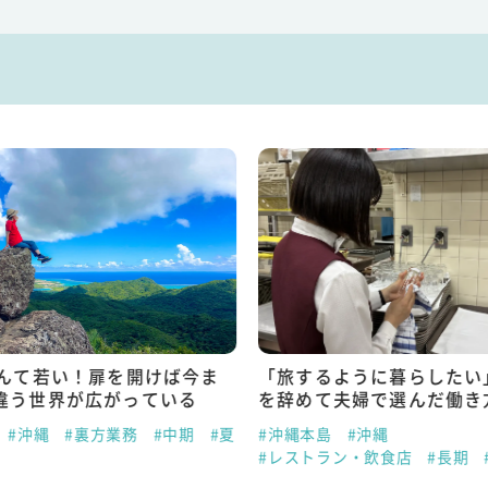
なんて若い！扉を開けば今ま
「旅するように暮らしたい
違う世界が広がっている
を辞めて夫婦で選んだ働き
#沖縄
#裏方業務
#中期
#夏
#沖縄本島
#沖縄
#レストラン・飲食店
#長期