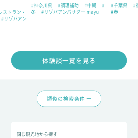
#神奈川県
#調理補助
#中期
#
#千葉県
#
冬
#リゾバアンバサダー mayu
#春
レストラン・
#リゾバアン
体験談一覧を見る
類似の検索条件
同じ観光地から探す