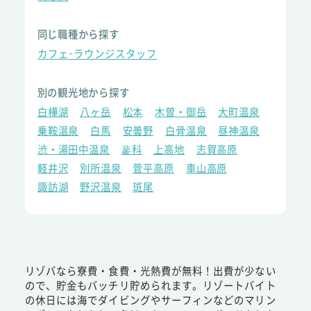
同じ職種から探す
カフェ･ラウンジスタッフ
別の観光地から探す
白樺湖
八ヶ岳
松本
木曽・御岳
大町温泉
乗鞍温泉
白馬
安曇野
白骨温泉
昼神温泉
渋・湯田中温泉
蓼科
上高地
志賀高原
軽井沢
別所温泉
菅平高原
車山高原
諏訪湖
野沢温泉
斑尾
リゾバなら寮費・食費・光熱費が無料！出費が少ない
ので、貯金もバッチリ貯められます。リゾートバイト
の休日には海でダイビングやサーフィンなどのマリン