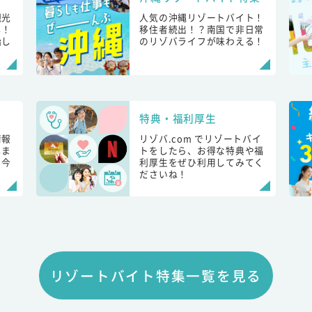
観光
人気の沖縄リゾートバイト！
し！
移住者続出！？南国で非日常
始し
のリゾバライフが味わえる！
特典・福利厚生
情報
リゾバ.com でリゾートバイ
しま
トをしたら、お得な特典や福
も今
利厚生をぜひ利用してみてく
ださいね！
リゾートバイト特集一覧を見る