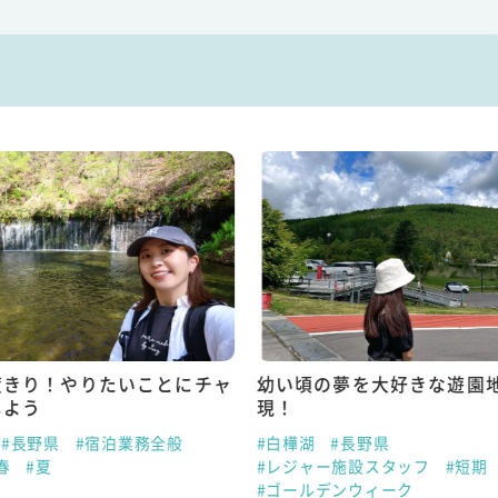
度きり！やりたいことにチャ
幼い頃の夢を大好きな遊園
しよう
現！
#長野県
#宿泊業務全般
#白樺湖
#長野県
春
#夏
#レジャー施設スタッフ
#短期
#ゴールデンウィーク