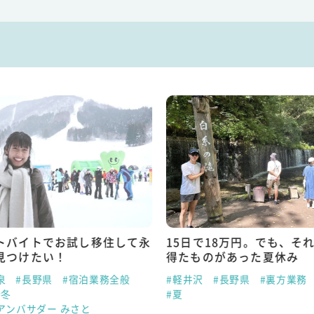
トバイトでお試し移住して永
15日で18万円。でも、そ
見つけたい！
得たものがあった夏休み
泉
#長野県
#宿泊業務全般
#軽井沢
#長野県
#裏方業務
#冬
#夏
アンバサダー みさと