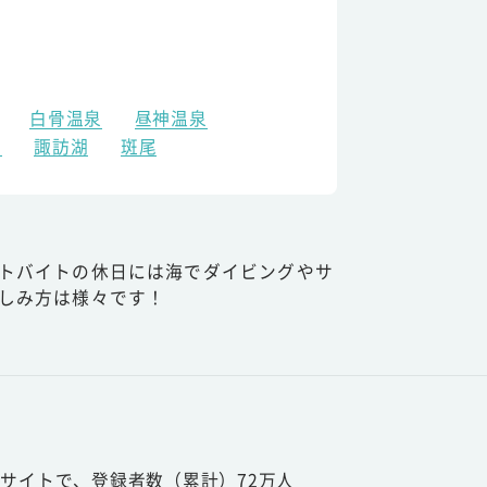
白骨温泉
昼神温泉
原
諏訪湖
斑尾
トバイトの休日には海でダイビングやサ
しみ方は様々です！
サイトで、登録者数（累計）72万人