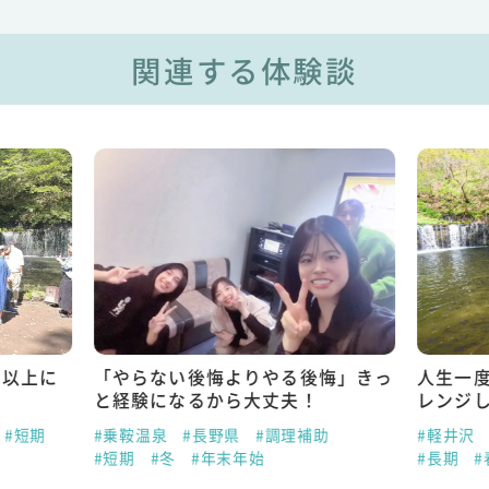
関連する体験談
れ以上に
「やらない後悔よりやる後悔」きっ
人生一
と経験になるから大丈夫！
レンジ
#短期
#乗鞍温泉
#長野県
#調理補助
#軽井沢
#短期
#冬
#年末年始
#長期
#