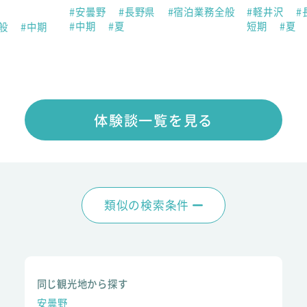
#安曇野
#長野県
#宿泊業務全般
#軽井沢
#
#中期
#夏
短期
#夏
全般
#中期
体験談一覧を見る
類似の検索条件
同じ観光地から探す
安曇野