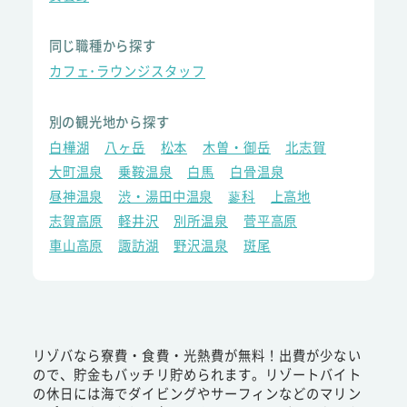
同じ職種から探す
カフェ･ラウンジスタッフ
別の観光地から探す
白樺湖
八ヶ岳
松本
木曽・御岳
北志賀
大町温泉
乗鞍温泉
白馬
白骨温泉
昼神温泉
渋・湯田中温泉
蓼科
上高地
志賀高原
軽井沢
別所温泉
菅平高原
車山高原
諏訪湖
野沢温泉
斑尾
リゾバなら寮費・食費・光熱費が無料！出費が少ない
ので、貯金もバッチリ貯められます。リゾートバイト
の休日には海でダイビングやサーフィンなどのマリン