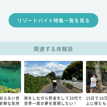
リゾートバイト特集一覧を見る
関連する体験談
知らない世
旅をしながら貯金をして20代で
15日で1
新鮮な気持
世界一周の夢を実現したい！
上に得たも