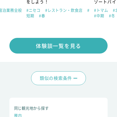
をしよう！
ゾートバイ
宿泊業務全般
#ニセコ
#レストラン・飲食店
#
#トマム
#
短期
#春
#中期
#冬
体験談一覧を見る
類似の検索条件
同じ観光地から探す
稚内