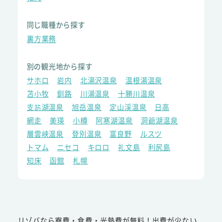
同じ職種から探す
裏方業務
別の観光地から探す
サホロ
岩内
北湯沢温泉
温根湯温泉
苫小牧
釧路
川湯温泉
十勝川温泉
支笏湖温泉
旭岳温泉
定山渓温泉
日高
網走
美瑛
小樽
阿寒湖温泉
洞爺湖温泉
層雲峡温泉
登別温泉
富良野
ルスツ
トマム
ニセコ
キロロ
礼文島
利尻島
知床
函館
札幌
リゾバなら寮費・食費・光熱費が無料！出費が少ない