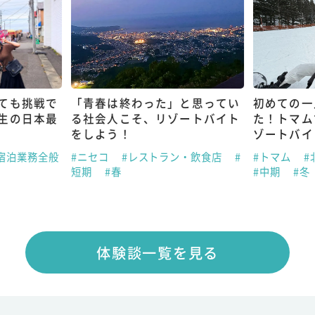
ても挑戦で
「青春は終わった」と思ってい
初めての一
生の日本最
る社会人こそ、リゾートバイト
た！トマム
をしよう！
ゾートバイ
宿泊業務全般
#ニセコ
#レストラン・飲食店
#
#トマム
#
短期
#春
#中期
#冬
体験談一覧を見る