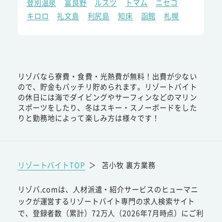
登別温泉
富良野
ルスツ
トマム
ニセコ
キロロ
礼文島
利尻島
知床
函館
札幌
リゾバなら寮費・食費・光熱費が無料！出費が少ない
ので、貯金もバッチリ貯められます。リゾートバイト
の休日には海でダイビングやサーフィンなどのマリン
スポーツをしたり、冬はスキー・スノーボードをした
りと勤務地によって楽しみ方は様々です！
リゾートバイトTOP
＞
苫小牧 裏方業務
リゾバ.comは、人材派遣・紹介サービスのヒューマニ
ックが運営するリゾートバイト専門の求人検索サイト
で、登録者数（累計）72万人（2026年7月時点）にご利