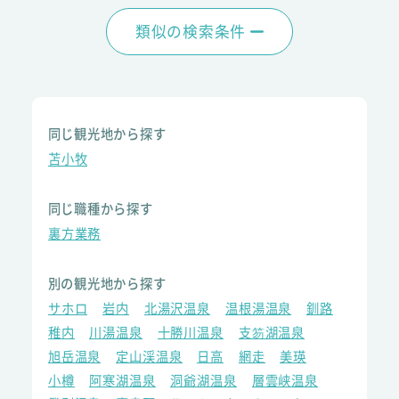
類似の検索条件
同じ観光地から探す
苫小牧
同じ職種から探す
裏方業務
別の観光地から探す
サホロ
岩内
北湯沢温泉
温根湯温泉
釧路
稚内
川湯温泉
十勝川温泉
支笏湖温泉
旭岳温泉
定山渓温泉
日高
網走
美瑛
小樽
阿寒湖温泉
洞爺湖温泉
層雲峡温泉