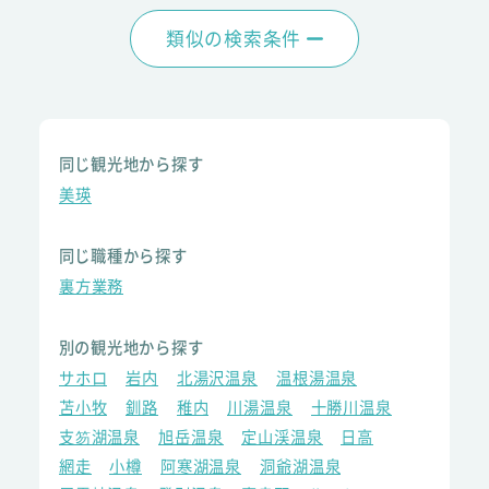
類似の検索条件
同じ観光地から探す
美瑛
同じ職種から探す
裏方業務
別の観光地から探す
サホロ
岩内
北湯沢温泉
温根湯温泉
苫小牧
釧路
稚内
川湯温泉
十勝川温泉
支笏湖温泉
旭岳温泉
定山渓温泉
日高
網走
小樽
阿寒湖温泉
洞爺湖温泉