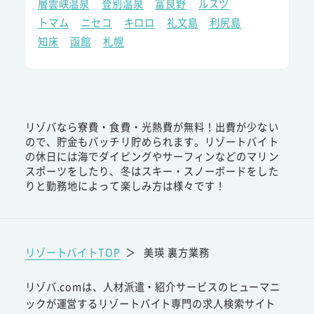
層雲峡温泉
登別温泉
富良野
ルスツ
トマム
ニセコ
キロロ
礼文島
利尻島
知床
函館
札幌
リゾバなら寮費・食費・光熱費が無料！出費が少ない
ので、貯金もバッチリ貯められます。リゾートバイト
の休日には海でダイビングやサーフィンなどのマリン
スポーツをしたり、冬はスキー・スノーボードをした
りと勤務地によって楽しみ方は様々です！
リゾートバイトTOP
＞
美瑛 裏方業務
リゾバ.comは、人材派遣・紹介サービスのヒューマニ
ックが運営するリゾートバイト専門の求人検索サイト