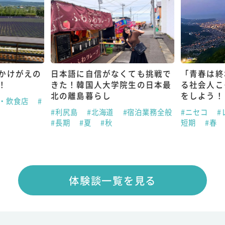
かけがえの
日本語に自信がなくても挑戦で
「青春は終
！
きた！韓国人大学院生の日本最
る社会人こ
北の離島暮らし
をしよう！
ン・飲食店
#
#利尻島
#北海道
#宿泊業務全般
#ニセコ
#
#長期
#夏
#秋
短期
#春
体験談一覧を見る