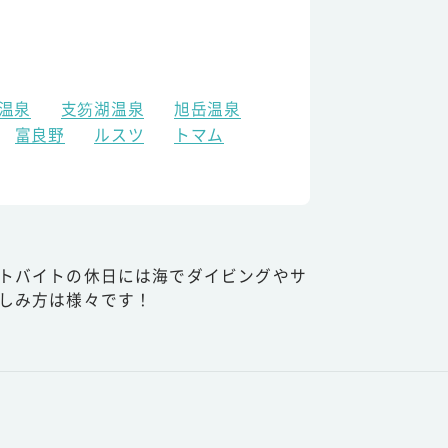
温泉
支笏湖温泉
旭岳温泉
富良野
ルスツ
トマム
トバイトの休日には海でダイビングやサ
しみ方は様々です！