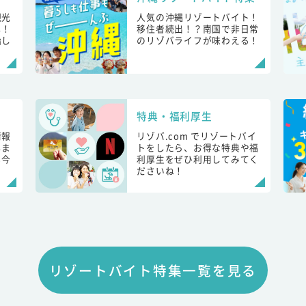
観光
人気の沖縄リゾートバイト！
し！
移住者続出！？南国で非日常
始し
のリゾバライフが味わえる！
特典・福利厚生
情報
リゾバ.com でリゾートバイ
しま
トをしたら、お得な特典や福
も今
利厚生をぜひ利用してみてく
ださいね！
リゾートバイト特集一覧を見る