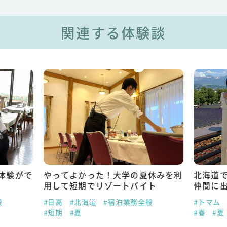
関連する体験談
体験がで
やってよかった！大学の夏休みを利
北海道
用して短期でリゾートバイト
仲間に
般
#日高
#北海道
#宿泊業務全般
#トマム
#短期
#夏
#春
#夏