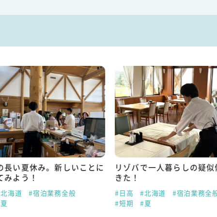
の長い夏休み。新しいことに
リゾバで一人暮らしの疑似
てみよう！
きた！
#北海道
#宿泊業務全般
#日高
#北海道
#宿泊業務全
#夏
#短期
#夏