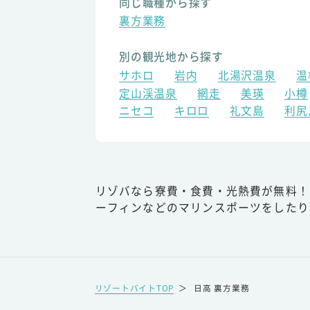
同じ職種から探す
裏方業務
別の観光地から探す
サホロ
岩内
北湯沢温泉
温
定山渓温泉
網走
美瑛
小樽
ニセコ
キロロ
礼文島
利尻
リゾバなら寮費・食費・光熱費が無料！
ーフィンなどのマリンスポーツをしたり
リゾートバイトTOP
＞
日高 裏方業務