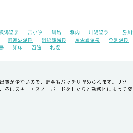
根湯温泉
苫小牧
釧路
稚内
川湯温泉
十勝川
阿寒湖温泉
洞爺湖温泉
層雲峡温泉
登別温泉
島
知床
函館
札幌
出費が少ないので、貯金もバッチリ貯められます。リゾー
、冬はスキー・スノーボードをしたりと勤務地によって楽