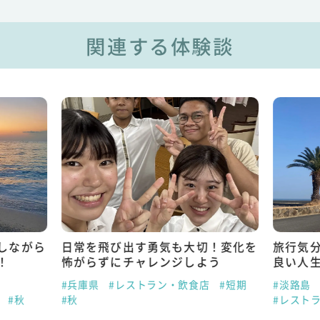
関連する体験談
しながら
日常を飛び出す勇気も大切！変化を
旅行気
！
怖がらずにチャレンジしよう
良い人
#兵庫県
#レストラン・飲食店
#短期
#淡路島
#秋
#秋
#レスト