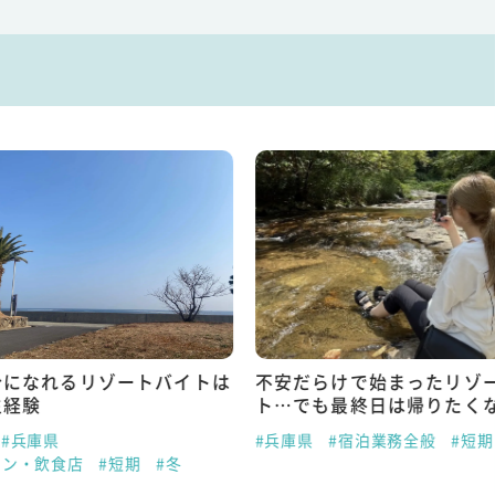
分になれるリゾートバイトは
不安だらけで始まったリゾ
生経験
ト…でも最終日は帰りたく
#兵庫県
#兵庫県
#宿泊業務全般
#短期
ラン・飲食店
#短期
#冬