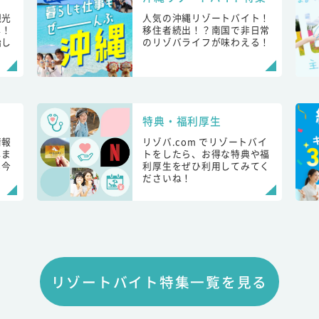
観光
人気の沖縄リゾートバイト！
し！
移住者続出！？南国で非日常
始し
のリゾバライフが味わえる！
特典・福利厚生
情報
リゾバ.com でリゾートバイ
しま
トをしたら、お得な特典や福
も今
利厚生をぜひ利用してみてく
ださいね！
リゾートバイト特集一覧を見る