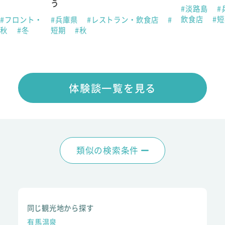
う
#淡路島
#
飲食店
#
#フロント・
#兵庫県
#レストラン・飲食店
#
#秋
#冬
短期
#秋
体験談一覧を見る
類似の検索条件
同じ観光地から探す
有馬温泉