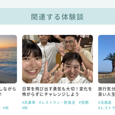
関連する体験談
しながら
日常を飛び出す勇気も大切！変化を
旅行気
！
怖がらずにチャレンジしよう
良い人
#兵庫県
#レストラン・飲食店
#短期
#淡路島
#秋
#秋
#レスト