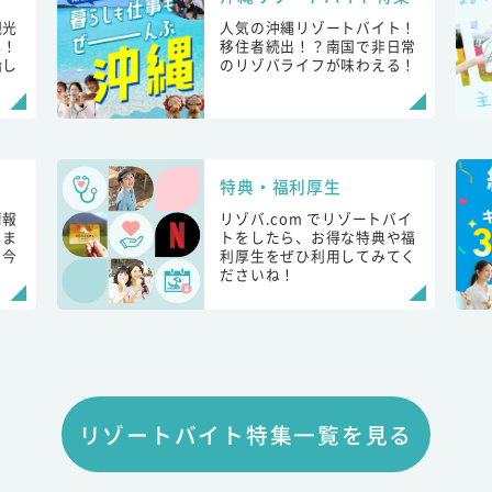
観光
人気の沖縄リゾートバイト！
し！
移住者続出！？南国で非日常
始し
のリゾバライフが味わえる！
特典・福利厚生
情報
リゾバ.com でリゾートバイ
しま
トをしたら、お得な特典や福
も今
利厚生をぜひ利用してみてく
ださいね！
リゾートバイト特集一覧を見る