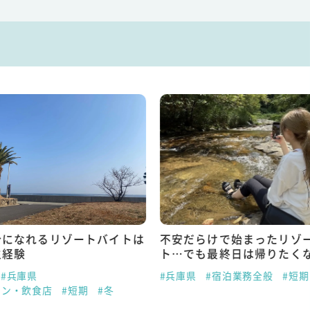
分になれるリゾートバイトは
不安だらけで始まったリゾ
生経験
ト…でも最終日は帰りたく
#兵庫県
#兵庫県
#宿泊業務全般
#短期
ラン・飲食店
#短期
#冬