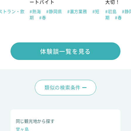
ートバイト
大切！
ストラン・飲
#熱海
#静岡県
#裏方業務
#短
#初島
#静
期
#春
期
#春
体験談一覧を見る
類似の検索条件
同じ観光地から探す
堂ヶ島