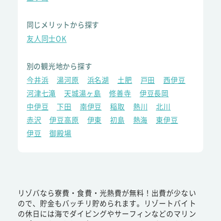
同じメリットから探す
友人同士OK
別の観光地から探す
今井浜
湯河原
浜名湖
土肥
戸田
西伊豆
河津七滝
天城湯ヶ島
修善寺
伊豆長岡
中伊豆
下田
南伊豆
稲取
熱川
北川
赤沢
伊豆高原
伊東
初島
熱海
東伊豆
伊豆
御殿場
リゾバなら寮費・食費・光熱費が無料！出費が少ない
ので、貯金もバッチリ貯められます。リゾートバイト
の休日には海でダイビングやサーフィンなどのマリン