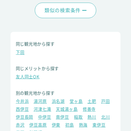
類似の検索条件
同じ観光地から探す
下田
同じメリットから探す
友人同士OK
別の観光地から探す
今井浜
湯河原
浜名湖
堂ヶ島
土肥
戸田
西伊豆
河津七滝
天城湯ヶ島
修善寺
伊豆長岡
中伊豆
南伊豆
稲取
熱川
北川
赤沢
伊豆高原
伊東
初島
熱海
東伊豆