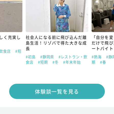
しく充実し
社会人になる前に飛び込んだ離
「自分を変
島生活！リゾバで得た大きな成
だけで飛び
長
ートバイト
・飲食店
#短
#初島
#静岡県
#レストラン・飲
#熱海
#静
食店
#短期
#冬
#年末年始
期
#春
体験談一覧を見る