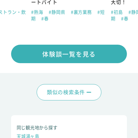
ートバイト
大切！
ストラン・飲
#熱海
#静岡県
#裏方業務
#短
#初島
#静
期
#春
期
#春
体験談一覧を見る
類似の検索条件
同じ観光地から探す
天城湯ヶ島