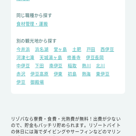
同じ職種から探す
食材管理・運搬
別の観光地から探す
今井浜
浜名湖
堂ヶ島
土肥
戸田
西伊豆
河津七滝
天城湯ヶ島
修善寺
伊豆長岡
中伊豆
下田
南伊豆
稲取
熱川
北川
赤沢
伊豆高原
伊東
初島
熱海
東伊豆
伊豆
御殿場
リゾバなら寮費・食費・光熱費が無料！出費が少ない
ので、貯金もバッチリ貯められます。リゾートバイト
の休日には海でダイビングやサーフィンなどのマリン