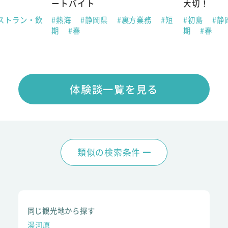
ートバイト
大切！
ストラン・飲
#熱海
#静岡県
#裏方業務
#短
#初島
#静
期
#春
期
#春
体験談一覧を見る
類似の検索条件
同じ観光地から探す
湯河原