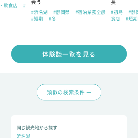
会う
長
ン・飲食店
#
#浜名湖
#静岡県
#宿泊業務全般
#初島
#静
#短期
#冬
食店
#短
体験談一覧を見る
類似の検索条件
同じ観光地から探す
浜名湖