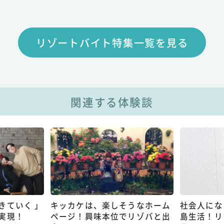
リゾートバイト特集一覧を見る
関連する体験談
きていく 」
キッカケは、楽しそうなホーム
社会人にな
実現！
ページ！興味本位でリゾバと出
島生活！リ