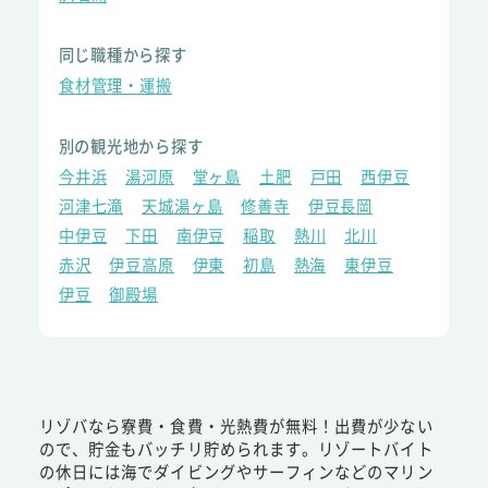
同じ職種から探す
食材管理・運搬
別の観光地から探す
今井浜
湯河原
堂ヶ島
土肥
戸田
西伊豆
河津七滝
天城湯ヶ島
修善寺
伊豆長岡
中伊豆
下田
南伊豆
稲取
熱川
北川
赤沢
伊豆高原
伊東
初島
熱海
東伊豆
伊豆
御殿場
リゾバなら寮費・食費・光熱費が無料！出費が少ない
ので、貯金もバッチリ貯められます。リゾートバイト
の休日には海でダイビングやサーフィンなどのマリン