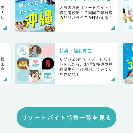
観光
人気の沖縄リゾートバイト！
し！
移住者続出！？南国で非日常
始し
のリゾバライフが味わえる！
特典・福利厚生
情報
リゾバ.com でリゾートバイ
しま
トをしたら、お得な特典や福
も今
利厚生をぜひ利用してみてく
ださいね！
リゾートバイト特集一覧を見る