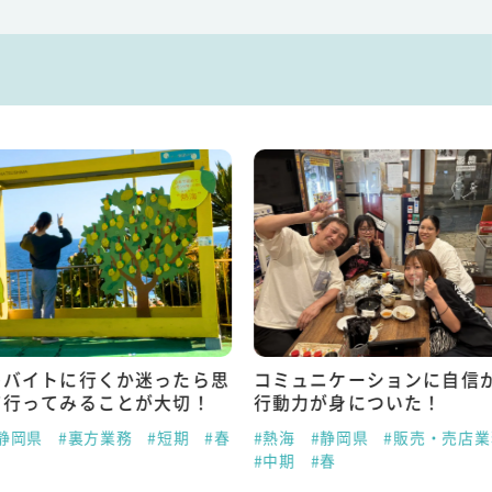
トバイトに行くか迷ったら思
コミュニケーションに自信
て行ってみることが大切！
行動力が身についた！
静岡県
#裏方業務
#短期
#春
#熱海
#静岡県
#販売・売店業
#中期
#春