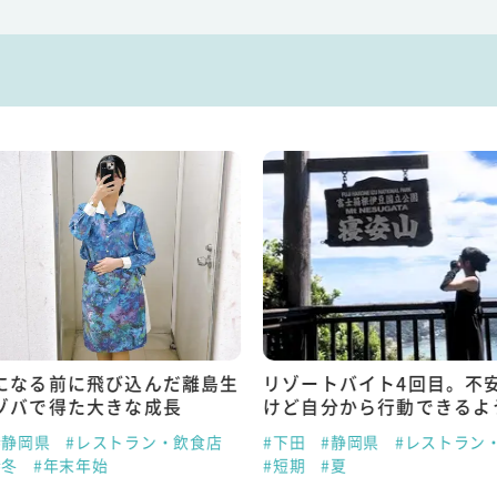
になる前に飛び込んだ離島生
リゾートバイト4回目。不
ゾバで得た大きな成長
けど自分から行動できるよ
#静岡県
#レストラン・飲食店
#下田
#静岡県
#レストラン
#冬
#年末年始
#短期
#夏