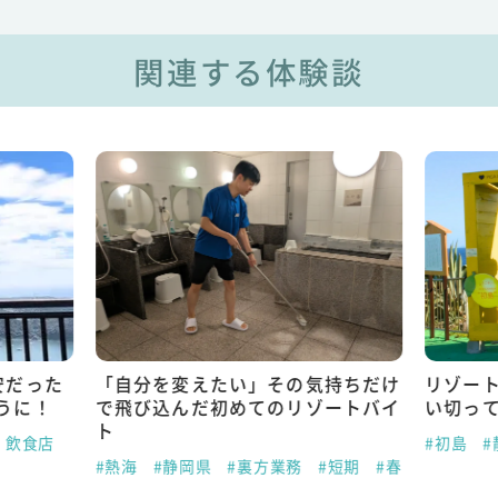
関連する体験談
安だった
「自分を変えたい」その気持ちだけ
リゾー
うに！
で飛び込んだ初めてのリゾートバイ
い切っ
ト
・飲食店
#初島
#
#熱海
#静岡県
#裏方業務
#短期
#春