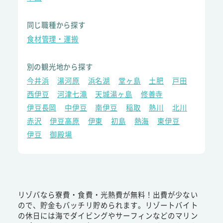
同じ職種から探す
食材管理・運搬
別の観光地から探す
今井浜
湯河原
浜名湖
堂ヶ島
土肥
戸田
西伊豆
河津七滝
天城湯ヶ島
修善寺
伊豆長岡
中伊豆
南伊豆
稲取
熱川
北川
赤沢
伊豆高原
伊東
初島
熱海
東伊豆
伊豆
御殿場
リゾバなら寮費・食費・光熱費が無料！出費が少ない
ので、貯金もバッチリ貯められます。リゾートバイト
の休日には海でダイビングやサーフィンなどのマリン