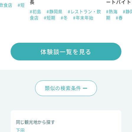
長
ートバイト
・飲食店
#短
#初島
#静岡県
#レストラン・飲
#熱海
#静
食店
#短期
#冬
#年末年始
期
#春
体験談一覧を見る
類似の検索条件
同じ観光地から探す
下田