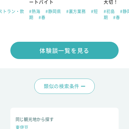
ートバイト
大切！
ストラン・飲
#熱海
#静岡県
#裏方業務
#短
#初島
#静
期
#春
期
#春
体験談一覧を見る
類似の検索条件
同じ観光地から探す
東伊豆