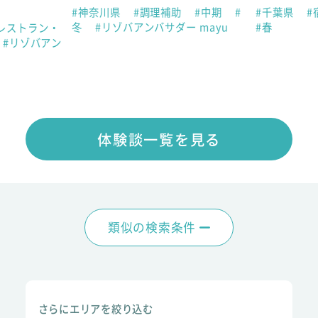
#神奈川県
#調理補助
#中期
#
#千葉県
#
冬
#リゾバアンバサダー mayu
#春
レストラン・
#リゾバアン
体験談一覧を見る
類似の検索条件
さらにエリアを絞り込む