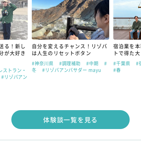
送る！新し
自分を変えるチャンス！リゾバ
宿泊業を本
分が大好き
は人生のリセットボタン
トで得た大
#神奈川県
#調理補助
#中期
#
#千葉県
#
冬
#リゾバアンバサダー mayu
#春
レストラン・
#リゾバアン
体験談一覧を見る