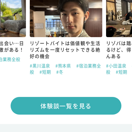
出会い…日
リゾートバイトは価値観や生活
リゾバは踏
激がある！
リズムを一度リセットできる絶
るけど、得
好の機会
んある
泊業務全般
#黒川温泉
#熊本県
#宿泊業務全
#小田温泉
般
#短期
#冬
般
#短期
体験談一覧を見る