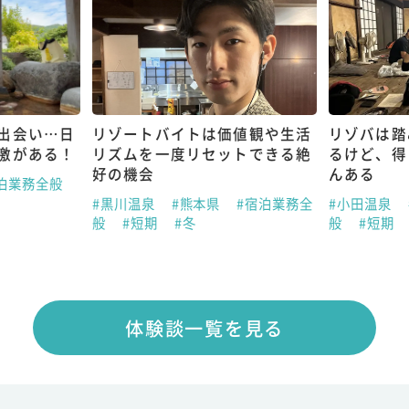
出会い…日
リゾートバイトは価値観や生活
リゾバは踏
激がある！
リズムを一度リセットできる絶
るけど、得
好の機会
んある
泊業務全般
#黒川温泉
#熊本県
#宿泊業務全
#小田温泉
般
#短期
#冬
般
#短期
体験談一覧を見る