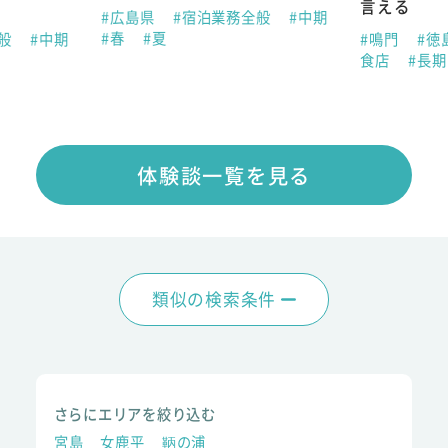
言える
#広島県
#宿泊業務全般
#中期
#春
#夏
全般
#中期
#鳴門
#徳
食店
#長
体験談一覧を見る
類似の検索条件
さらにエリアを絞り込む
宮島
女鹿平
鞆の浦