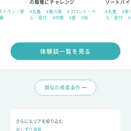
の職種にチャレンジ
ゾートバイ
ストラン・飲
#丸亀
#香川県
#フロント・ベ
#丸亀
#香
#春
ル・受付
#中期
#夏
#秋
ル・受付
体験談一覧を見る
類似の検索条件
さらにエリアを絞り込む
あしずり温泉