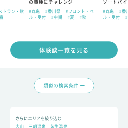
の職種にチャレンジ
ゾートバイ
ストラン・飲
#丸亀
#香川県
#フロント・ベ
#丸亀
#香
#春
ル・受付
#中期
#夏
#秋
ル・受付
体験談一覧を見る
類似の検索条件
さらにエリアを絞り込む
大山
三朝温泉
皆生温泉