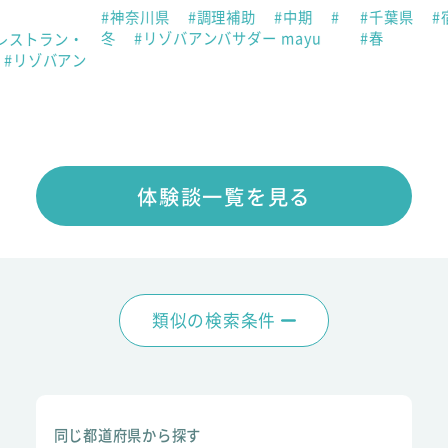
#神奈川県
#調理補助
#中期
#
#千葉県
#
冬
#リゾバアンバサダー mayu
#春
レストラン・
#リゾバアン
体験談一覧を見る
類似の検索条件
同じ都道府県から探す