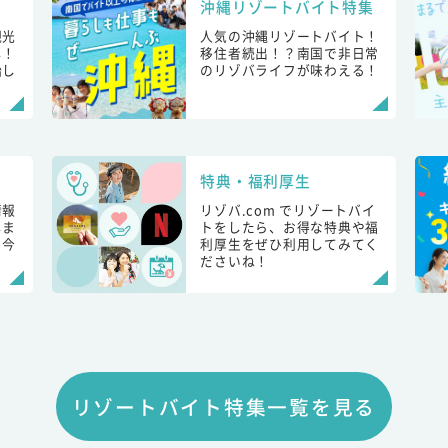
沖縄リゾートバイト特集
観光
人気の沖縄リゾートバイト！
し！
移住者続出！？南国で非日常
始し
のリゾバライフが味わえる！
特典・福利厚生
情報
リゾバ.com でリゾートバイ
しま
トをしたら、お得な特典や福
も今
利厚生をぜひ利用してみてく
ださいね！
リゾートバイト特集一覧を見る