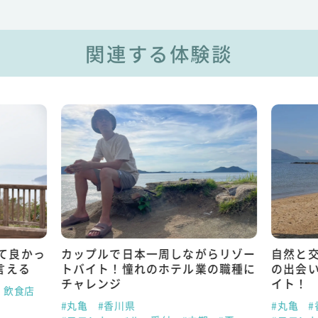
関連する体験談
て良かっ
カップルで日本一周しながらリゾー
自然と
言える
トバイト！憧れのホテル業の職種に
の出会
チャレンジ
イト！
・飲食店
#丸亀
#香川県
#丸亀
#