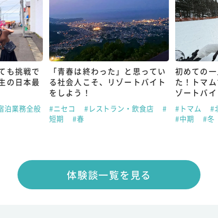
ても挑戦で
「青春は終わった」と思ってい
初めての一
生の日本最
る社会人こそ、リゾートバイト
た！トマム
をしよう！
ゾートバイ
宿泊業務全般
#ニセコ
#レストラン・飲食店
#
#トマム
#
短期
#春
#中期
#冬
体験談一覧を見る