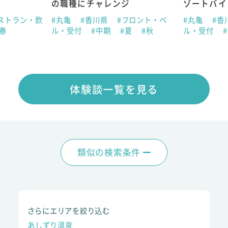
の職種にチャレンジ
ゾートバイ
ストラン・飲
#丸亀
#香川県
#フロント・ベ
#丸亀
#香
#春
ル・受付
#中期
#夏
#秋
ル・受付
体験談一覧を見る
類似の検索条件
さらにエリアを絞り込む
あしずり温泉