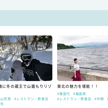
機に冬の蔵王で山籠もりリゾ
東北の魅力を堪能！！
#猪苗代
#福島県
#山形県
#レストラン・飲食店
#レストラン・飲食店
#中期
#冬