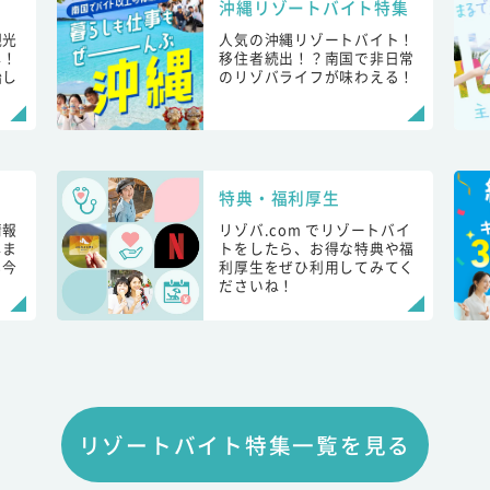
沖縄リゾートバイト特集
観光
人気の沖縄リゾートバイト！
し！
移住者続出！？南国で非日常
始し
のリゾバライフが味わえる！
特典・福利厚生
情報
リゾバ.com でリゾートバイ
しま
トをしたら、お得な特典や福
も今
利厚生をぜひ利用してみてく
ださいね！
リゾートバイト特集一覧を見る