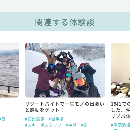
関連する体験談
リゾートバイトで一生モノの出会い
1対1で
と感動をゲット！
した、
リゾバ
#夏
#安比高原
#岩手県
#スキー場スタッフ
#中期
#冬
#湯野浜