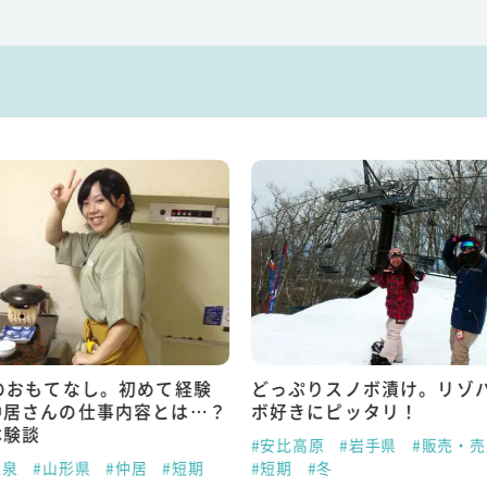
のおもてなし。初めて経験
どっぷりスノボ漬け。リゾ
仲居さんの仕事内容とは…？
ボ好きにピッタリ！
体験談
#安比高原
#岩手県
#販売・
温泉
#山形県
#仲居
#短期
#短期
#冬