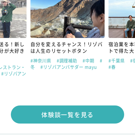
送る！新し
自分を変えるチャンス！リゾバ
宿泊業を本
分が大好き
は人生のリセットボタン
トで得た大
#神奈川県
#調理補助
#中期
#
#千葉県
#
冬
#リゾバアンバサダー mayu
#春
レストラン・
#リゾバアン
体験談一覧を見る