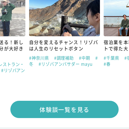
送る！新し
自分を変えるチャンス！リゾバ
宿泊業を本
分が大好き
は人生のリセットボタン
トで得た大
#神奈川県
#調理補助
#中期
#
#千葉県
#
冬
#リゾバアンバサダー mayu
#春
レストラン・
#リゾバアン
体験談一覧を見る